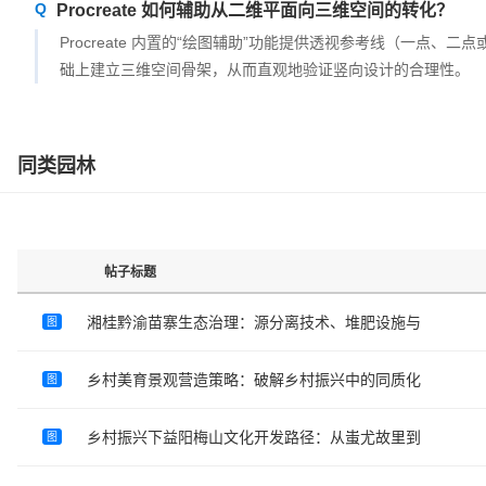
Procreate 如何辅助从二维平面向三维空间的转化？
Procreate 内置的“绘图辅助”功能提供透视参考线（一点
础上建立三维空间骨架，从而直观地验证竖向设计的合理性。
同类园林
帖子标题
湘桂黔渝苗寨生态治理：源分离技术、堆肥设施与
图
乡村美育景观营造策略：破解乡村振兴中的同质化
图
乡村振兴下益阳梅山文化开发路径：从蚩尤故里到
图